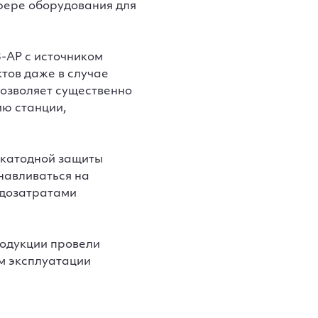
фере оборудования для
-АР с источником
тов даже в случае
позволяет существенно
ию станции,
 катодной защиты
навливаться на
удозатратами
родукции провели
м эксплуатации