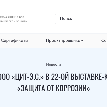
Приборы
Отзывы
Сводные данные
Запросить чертеж
орудования для
Комплектующие ПКЗ-АР
Вакансии
Членство
имической защиты
Сертификаты
Проектировщикам
Се
Новости
ООО «ЦИТ-Э.С.» В 22-ОЙ ВЫСТАВКЕ-
«ЗАЩИТА ОТ КОРРОЗИИ»