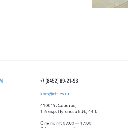
АМ
+7 (8452) 69-21-96
kom@cit-es.ru
410019, Саратов,
1‑й мкр. Пугачёва Е.И., 44‑б
С пн по пт: 09:00 — 17:00